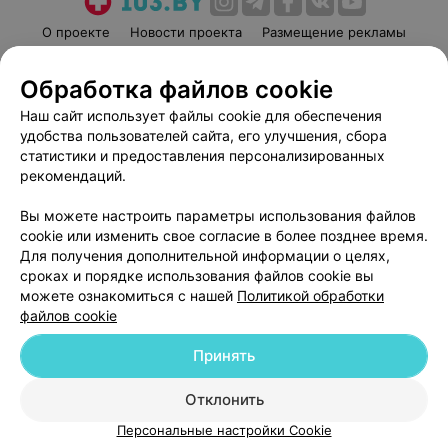
О проекте
Новости проекта
Размещение рекламы
Медицинский маркетинг
Публичный договор
Обработка файлов cookie
Пользовательское соглашение
Способы оплаты
Наш сайт использует файлы cookie для обеспечения
Вакансии
Партнеры
удобства пользователей сайта, его улучшения, сбора
Написать руководителю 103.by
статистики и предоставления персонализированных
Написать в поддержку
рекомендаций.
Персональные настройки cookie
Вы можете настроить параметры использования файлов
Обработка персональных данных
cookie или изменить свое согласие в более позднее время.
Для получения дополнительной информации о целях,
сроках и порядке использования файлов cookie вы
можете ознакомиться с нашей
Политикой обработки
файлов cookie
Принять
© 2026 ООО «Артокс Лаб», УНП 191700409
| 220012, Республика Беларусь,
г. Минск, улица Толбухина, 2, пом. 16 | help@103.by
Отклонить
Служба поддержки
+375 291212755
Персональные настройки Cookie