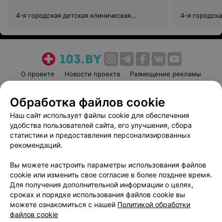
4-я городская детская клиническая
4-я городск
поликлиника
поликлиник
О проекте
Новости проекта
Размещение рекламы
Медицинский маркетинг
Публичный договор
Обработка файлов cookie
Пользовательское соглашение
Способы оплаты
Наш сайт использует файлы cookie для обеспечения
Вакансии
Партнеры
удобства пользователей сайта, его улучшения, сбора
Написать руководителю 103.by
статистики и предоставления персонализированных
Написать в поддержку
рекомендаций.
Персональные настройки cookie
Вы можете настроить параметры использования файлов
Обработка персональных данных
cookie или изменить свое согласие в более позднее время.
Для получения дополнительной информации о целях,
сроках и порядке использования файлов cookie вы
можете ознакомиться с нашей
Политикой обработки
файлов cookie