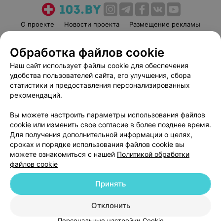
О проекте
Новости проекта
Размещение рекламы
Медицинский маркетинг
Публичный договор
Обработка файлов cookie
Пользовательское соглашение
Способы оплаты
Наш сайт использует файлы cookie для обеспечения
Вакансии
Партнеры
удобства пользователей сайта, его улучшения, сбора
Написать руководителю 103.by
статистики и предоставления персонализированных
Написать в поддержку
рекомендаций.
Персональные настройки cookie
Вы можете настроить параметры использования файлов
Обработка персональных данных
cookie или изменить свое согласие в более позднее время.
Для получения дополнительной информации о целях,
сроках и порядке использования файлов cookie вы
можете ознакомиться с нашей
Политикой обработки
файлов cookie
Принять
© 2026 ООО «Артокс Лаб», УНП 191700409
| 220012, Республика Беларусь,
г. Минск, улица Толбухина, 2, пом. 16 | help@103.by
Отклонить
Служба поддержки
+375 291212755
Персональные настройки Cookie