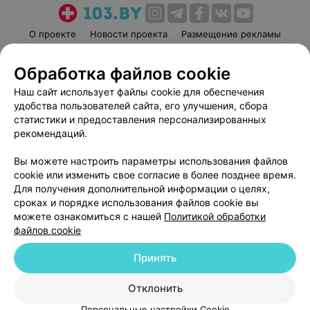
О проекте
Новости проекта
Размещение рекламы
Медицинский маркетинг
Публичный договор
Обработка файлов cookie
Пользовательское соглашение
Способы оплаты
Наш сайт использует файлы cookie для обеспечения
Вакансии
Партнеры
удобства пользователей сайта, его улучшения, сбора
Написать руководителю 103.by
статистики и предоставления персонализированных
Написать в поддержку
рекомендаций.
Персональные настройки cookie
Вы можете настроить параметры использования файлов
Обработка персональных данных
cookie или изменить свое согласие в более позднее время.
Для получения дополнительной информации о целях,
сроках и порядке использования файлов cookie вы
можете ознакомиться с нашей
Политикой обработки
файлов cookie
Принять
© 2026 ООО «Артокс Лаб», УНП 191700409
| 220012, Республика Беларусь,
г. Минск, улица Толбухина, 2, пом. 16 | help@103.by
Отклонить
Служба поддержки
+375 291212755
Персональные настройки Cookie