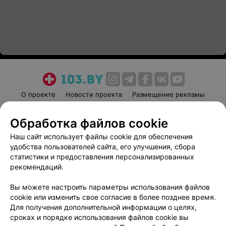
О проекте
Новости проекта
Размещение рекламы
Медицинский маркетинг
Публичный договор
Обработка файлов cookie
Пользовательское соглашение
Способы оплаты
Наш сайт использует файлы cookie для обеспечения
Вакансии
Партнеры
удобства пользователей сайта, его улучшения, сбора
Написать руководителю 103.by
статистики и предоставления персонализированных
Написать в поддержку
рекомендаций.
Персональные настройки cookie
Вы можете настроить параметры использования файлов
Обработка персональных данных
cookie или изменить свое согласие в более позднее время.
Для получения дополнительной информации о целях,
сроках и порядке использования файлов cookie вы