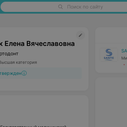
Поиск по сайту
 Елена Вячеславовна
S
ртодонт
Ми
Высшая категория
твержден