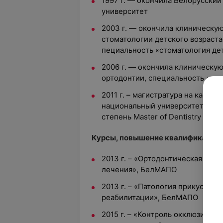
1997 г. — окончила Белорусски
университет
2003 г. — окончила клиническую
стоматологии детского возраста
пециальность «стоматология дет
2006 г. — окончила клиническую
ортодонтии, специальность «ор
2011 г. – магистратура на кафед
национальный университет (Южна
степень Master of Dentistry
Курсы, повышение квалификации
2013 г. – «Ортодонтическая подг
лечения», БелМАПО
2013 г. – «Патология прикуса у 
реабилитации», БелМАПО
2015 г. – «Контроль окклюзии на