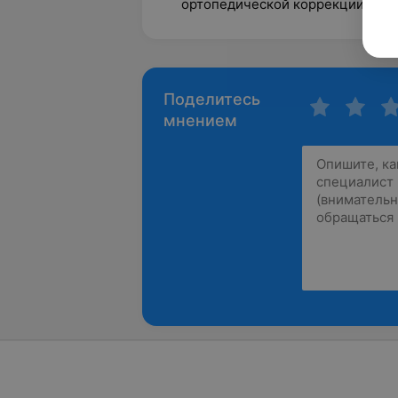
ортопедической коррекции при
Поделитесь
мнением