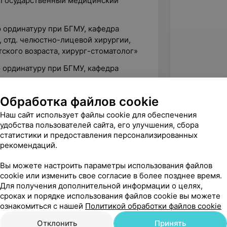
й Государственный медицинский
 ординатуру при БГМУ, кафедра
, отд. челюстно-лицевой хирургии,
ского возраста, хирург-стоматолог»
 ординатуру при БГМУ, кафедра
тодонт»
ре ортодонтии , Корейский
Обработка файлов cookie
я Корея, г. Дэгу), присвоена ученая
Наш сайт использует файлы cookie для обеспечения
удобства пользователей сайта, его улучшения, сбора
статистики и предоставления персонализированных
рекомендаций.
отовка на этапах ортопедического
Вы можете настроить параметры использования файлов
cookie или изменить свое согласие в более позднее время.
Для получения дополнительной информации о целях,
детей и взрослых. Алгоритм
сроках и порядке использования файлов cookie вы можете
ознакомиться с нашей
Политикой обработки файлов cookie
 этапах ортодонтической и
Отклонить
Принять