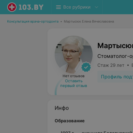
Все рубрики
Консультация врача-ортодонта
•
Мартысюк Елена Вячеславовна
Мартысюк
Стоматолог-о
Стаж 29 лет • 
Профиль под
Нет отзывов
Оставить
первый отзыв
Инфо
Образование