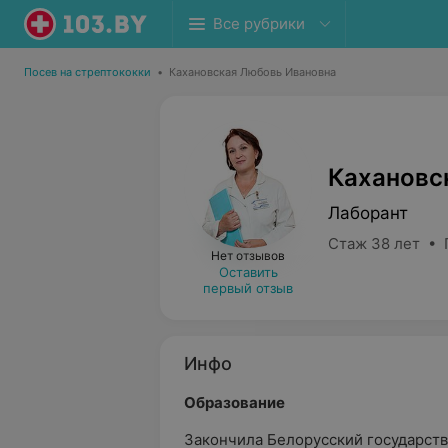
Все рубрики
Посев на стрептококки
•
Кахановская Любовь Ивановна
Кахановс
Лаборант
Стаж 38 лет • 
Нет отзывов
Оставить
первый отзыв
Инфо
Образование
Закончила Белорусский государст