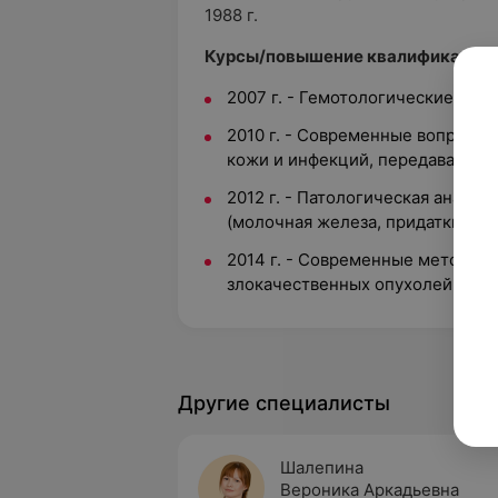
1988 г.
Курсы/повышение квалификации 
2007 г. - Гемотологические и 
2010 г. - Современные вопросы
кожи и инфекций, передаваемых
2012 г. - Патологическая анато
(молочная железа, придатки матк
2014 г. - Современные методы д
злокачественных опухолей.
Другие специалисты
Шалепина
Вероника Аркадьевна