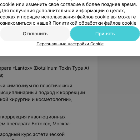
томической матрицы имплантов
cookie или изменить свое согласие в более позднее время.
ология нитей «Silhouette Lift»,
Для получения дополнительной информации о целях,
сроках и порядке использования файлов cookie вы можете
ознакомиться с нашей
Политикой обработки файлов cookie
плексного подхода омоложения лица:
«Silhouette Lift», волюметрическая
Отклонить
Принять
Персональные настройки Cookie
рекция препаратами «Bellcontour»,
ата «Lantox» (Botulinum Toxin Type A)
а;
ный симпозиум по пластической
дисциплинарный подход к коррекции
ской хирургии и косметологии»,
ая коррекция инволюционных
м препарата Ботокс», Москва;
народный курс эстетической