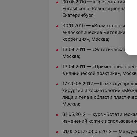
09.06.2010 — «Презентация ана
Eurosilicone. Революционная техн
Екатеринбург;
30.11.2010 — «Возможности ком
эндоскопические методики, нити 
коррекция», Москва;
13.04.2011 — «Эстетическая кор
Москва;
13.04.2011 — «Применение препар
в клинической практике», Москв
17-20.05.2012 — III международ
хирургии и косметологии «Меж
лица и тела в области пластиче
Москва;
31.05.2012 — курс «Эстетическ
изменений кожи с использование
01.05.2012-03.05.2012 — Между