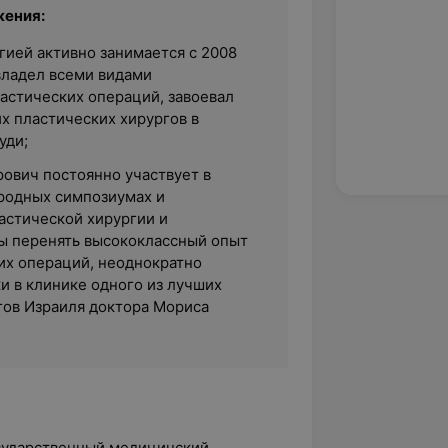
жения:
гией активно занимается с 2008
овладел всеми видами
астических операций, завоевал
х пластических хирургов в
уди;
ович постоянно участвует в
родных симпозиумах и
астической хирургии и
ы перенять высококлассный опыт
их операций, неоднократно
и в клинике одного из лучших
гов Израиля доктора Мориса
осударственный медицинский