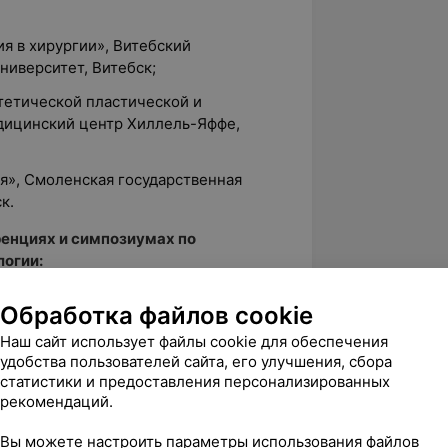
ия в хирургии», Витебский
ниверситет, Витебск;
стетической пластической и
дицинский центр Хиллель-Яффе,
ия», Смоленская государственная
к.
енциях и симпозиумах по
логии:
ургов Республики Беларусь, научно-
Обработка файлов cookie
уальные вопросы хирургии», Борисов;
Наш сайт использует файлы cookie для обеспечения
елины лица. Инновации в
удобства пользователей сайта, его улучшения, сбора
Новый стандарт безопасности
статистики и предоставления персонализированных
ческой хирургии и косметологии»,
рекомендаций.
Вы можете настроить параметры использования файлов