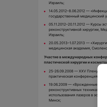
Израиль;
14.05.2012–8.06.2012 — «Инфекц
государственный медицинский у
05.11.2012–20.11.2012 — Курсы э
реконструктивной хирургии, Ме
Израиль;
20.05.2013–1.07.2013 — «Хирург
медицинская академия, Смоленс
Участие в международных конфер
пластической хирургии и космето
25-26.09.2008 — XXV Пленум хир
практическая конференция «Акт
19.06.2009 — «Врожденные расщ
реконструктивных техниках», «
использования лазеров в эстети
Минск;