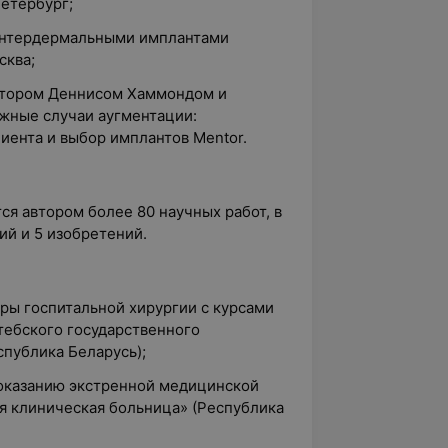
етербург;
 интердермальными имплантами
сква;
октором Деннисом Хаммондом и
жные случаи аугментации:
иента и выбор имплантов Mentor.
я автором более 80 научных работ, в
ий и 5 изобретений.
дры госпитальной хирургии с курсами
тебского государственного
публика Беларусь);
 оказанию экстренной медицинской
я клиническая больница» (Республика