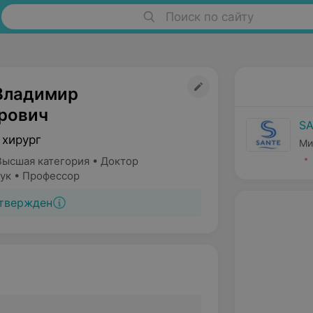
Поиск по сайту
Владимир
рович
S
 хирург
Ми
Высшая категория • Доктор
ук • Профессор
твержден