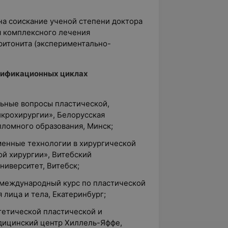
на соискание ученой степени доктора
я комплексного лечения
ритонита (экспериментально-
тификационных циклах
льные вопросы пластической,
икрохирургии», Белорусская
ломного образования, Минск;
менные технологии в хирургической
ой хирургии», Витебский
ниверситет, Витебск;
й международный курс по пластической
лица и тела, Екатеринбург;
стетической пластической и
дицинский центр Хиллель-Яффе,