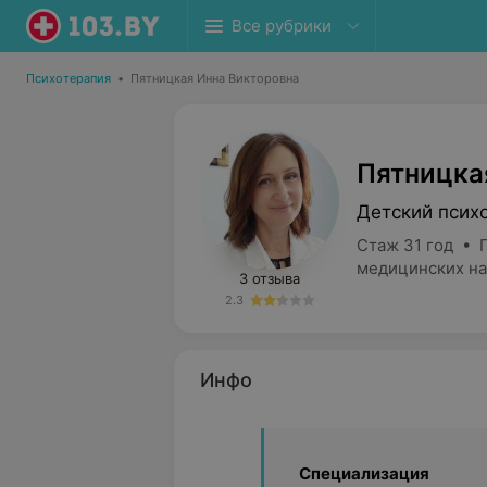
Все рубрики
Психотерапия
•
Пятницкая Инна Викторовна
Пятницка
Детский псих
Стаж 31 год • П
медицинских на
3 отзыва
2.3
Инфо
Специализация