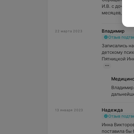
И.В. с дочкой 
месяцев, очере
Владимир
22 марта 2023
Отзыв подт
Записались на 
детскому псих
Пятницкой Инн
Медицинс
Владимир.
дальнейше
Надежда
13 января 2023
Отзыв подт
Инна Викторов
поставила бы 