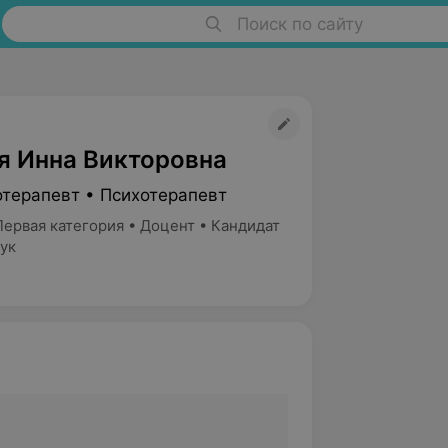
Поиск по сайту
я Инна Викторовна
отерапевт • Психотерапевт
ервая категория • Доцент • Кандидат
ук