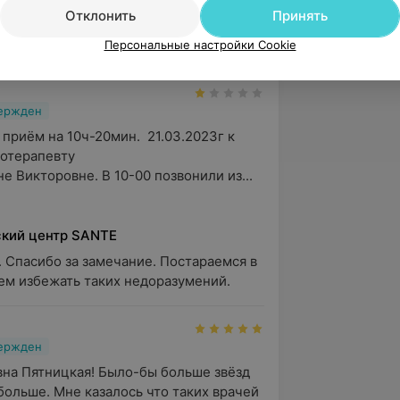
Отклонить
Принять
9 лет. Записывались за несколько 
дь к данному...
Персональные настройки Cookie
вержден
приём на 10ч-20мин.  21.03.2023г к 
отерапевту

е Викторовне. В 10-00 позвонили из...
кий центр SANTE
 Спасибо за замечание. Постараемся в 
м избежать таких недоразумений.
вержден
на Пятницкая! Было-бы больше звёзд 
больше. Мне казалось что таких врачей 