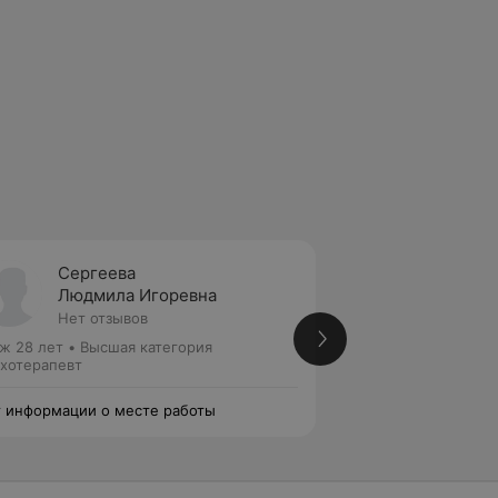
Сергеева
Карач
Людмила Игоревна
Елена
Нет отзывов
Нет от
ж 28 лет
•
Высшая категория
Стаж 18 лет
•
Перв
хотерапевт
Психотерапевт
 информации о месте работы
Нет информации о