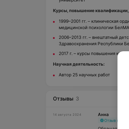
Курсы, повышение квалификации,
1999–2001 гг. – клиническая орд
медицинской психологии БелМ
2006–2013 гг. – внештатный дет
Здравоохранения Республики Б
2017 г. – курсы повышения ква
Научная деятельность:
Автор 25 научных работ
Отзывы
3
Анна
14 августа 2024
Отзыв подт
Обращалась к 