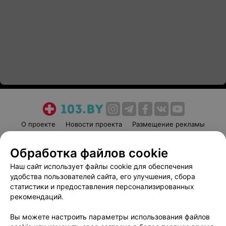
О проекте
Новости проекта
Размещение рекламы
Медицинский маркетинг
Публичный договор
Обработка файлов cookie
Пользовательское соглашение
Способы оплаты
Наш сайт использует файлы cookie для обеспечения
Вакансии
Партнеры
удобства пользователей сайта, его улучшения, сбора
Написать руководителю 103.by
статистики и предоставления персонализированных
Написать в поддержку
рекомендаций.
Персональные настройки cookie
Вы можете настроить параметры использования файлов
Обработка персональных данных