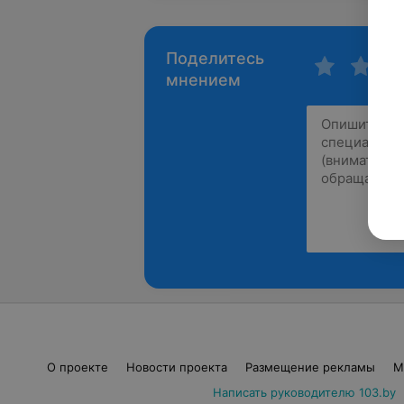
Поделитесь
мнением
О проекте
Новости проекта
Размещение рекламы
М
Написать руководителю 103.by