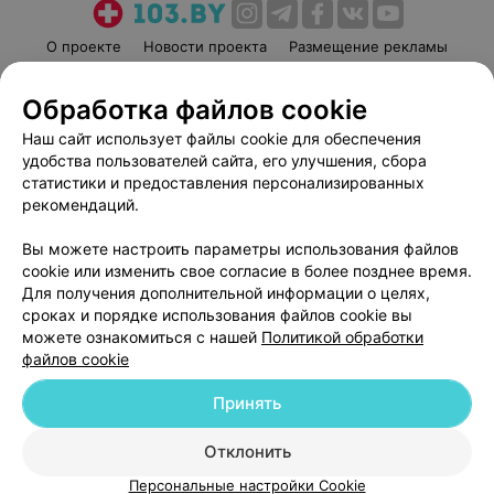
О проекте
Новости проекта
Размещение рекламы
Медицинский маркетинг
Публичный договор
Обработка файлов cookie
Пользовательское соглашение
Способы оплаты
Наш сайт использует файлы cookie для обеспечения
Вакансии
Партнеры
удобства пользователей сайта, его улучшения, сбора
Написать руководителю 103.by
статистики и предоставления персонализированных
Написать в поддержку
рекомендаций.
Персональные настройки cookie
Вы можете настроить параметры использования файлов
Обработка персональных данных
cookie или изменить свое согласие в более позднее время.
Для получения дополнительной информации о целях,
сроках и порядке использования файлов cookie вы
можете ознакомиться с нашей
Политикой обработки
файлов cookie
Принять
© 2026 ООО «Артокс Лаб», УНП 191700409
| 220012, Республика Беларусь,
г. Минск, улица Толбухина, 2, пом. 16 | help@103.by
Отклонить
Служба поддержки
+375 291212755
Персональные настройки Cookie