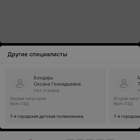
Другие специалисты
Бондарь
Оксана Геннадьевна
Нет отзывов
Н
Первая категория
Вторая кате
Врач УЗД
Врач УЗД
7-я городская детская поликлиника
7-я городск