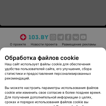
О проекте
Новости проекта
Размещение рекламы
Медицинский маркетинг
Публичный договор
Обработка файлов cookie
Пользовательское соглашение
Способы оплаты
Наш сайт использует файлы cookie для обеспечения
Вакансии
Партнеры
удобства пользователей сайта, его улучшения, сбора
Написать руководителю 103.by
статистики и предоставления персонализированных
Написать в поддержку
рекомендаций.
Персональные настройки cookie
Вы можете настроить параметры использования файлов
Обработка персональных данных
cookie или изменить свое согласие в более позднее время.
Для получения дополнительной информации о целях,
сроках и порядке использования файлов cookie вы