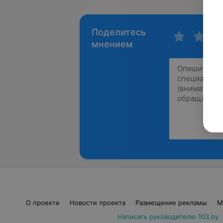
Поделитесь
мнением
О проекте
Новости проекта
Размещение рекламы
М
Написать руководителю 103.by