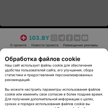
О проекте
Новости проекта
Размещение рекламы
Медицинский маркетинг
Публичный договор
Обработка файлов cookie
Пользовательское соглашение
Способы оплаты
Наш сайт использует файлы cookie для обеспечения
Вакансии
Партнеры
удобства пользователей сайта, его улучшения, сбора
Написать руководителю 103.by
статистики и предоставления персонализированных
Написать в поддержку
рекомендаций.
Персональные настройки cookie
Вы можете настроить параметры использования файлов
Обработка персональных данных
cookie или изменить свое согласие в более позднее время.
Для получения дополнительной информации о целях,
сроках и порядке использования файлов cookie вы