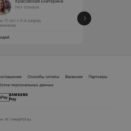
Красовская Екатерина
Малев
Нет отзывов
Нет от
ж 17 лет
•
5-й разряд
Стаж 27 лет
•
6-й 
икмахер
Парикмахер
одей
Чародей
соглашение
Способы оплаты
Вакансии
Партнеры
ботка персональных данных
ом. 16 | help@103.by