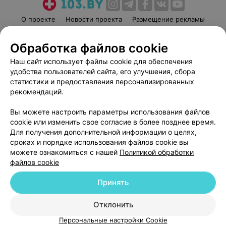
О проекте
Новости проекта
Размещение рекламы
Медицинский маркетинг
Публичный договор
Обработка файлов cookie
Пользовательское соглашение
Способы оплаты
Наш сайт использует файлы cookie для обеспечения
Вакансии
Партнеры
удобства пользователей сайта, его улучшения, сбора
Написать руководителю 103.by
статистики и предоставления персонализированных
Написать в поддержку
рекомендаций.
Персональные настройки cookie
Вы можете настроить параметры использования файлов
Обработка персональных данных
cookie или изменить свое согласие в более позднее время.
Для получения дополнительной информации о целях,
сроках и порядке использования файлов cookie вы
можете ознакомиться с нашей
Политикой обработки
файлов cookie
Принять
© 2026 ООО «Артокс Лаб», УНП 191700409
| 220012, Республика Беларусь,
г. Минск, улица Толбухина, 2, пом. 16 | help@103.by
Отклонить
Служба поддержки
+375 291212755
Персональные настройки Cookie