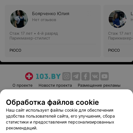
Боярченко Юлия
Нет отзывов
Н
Стаж 17 лет
•
4-й разряд
Стаж 17 лет
Парикмахер-стилист
Парикмахер-
РЮСО
РЮСО
О проекте
Новости проекта
Размещение рекламы
Медицинский маркетинг
Публичный договор
Обработка файлов cookie
Пользовательское соглашение
Способы оплаты
Наш сайт использует файлы cookie для обеспечения
Вакансии
Партнеры
удобства пользователей сайта, его улучшения, сбора
Написать руководителю 103.by
статистики и предоставления персонализированных
Написать в поддержку
рекомендаций.