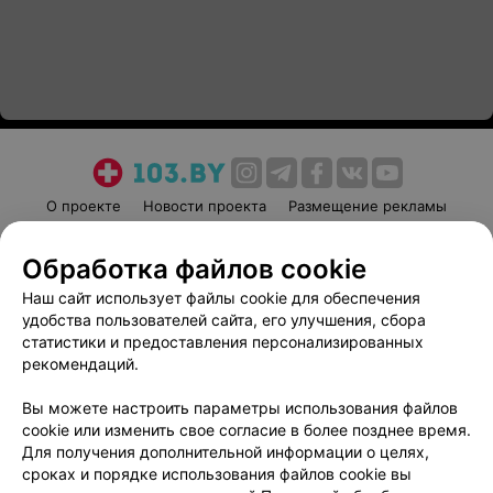
О проекте
Новости проекта
Размещение рекламы
Медицинский маркетинг
Публичный договор
Обработка файлов cookie
Пользовательское соглашение
Способы оплаты
Наш сайт использует файлы cookie для обеспечения
Вакансии
Партнеры
удобства пользователей сайта, его улучшения, сбора
Написать руководителю 103.by
статистики и предоставления персонализированных
Написать в поддержку
рекомендаций.
Персональные настройки cookie
Вы можете настроить параметры использования файлов
Обработка персональных данных
cookie или изменить свое согласие в более позднее время.
Для получения дополнительной информации о целях,
сроках и порядке использования файлов cookie вы