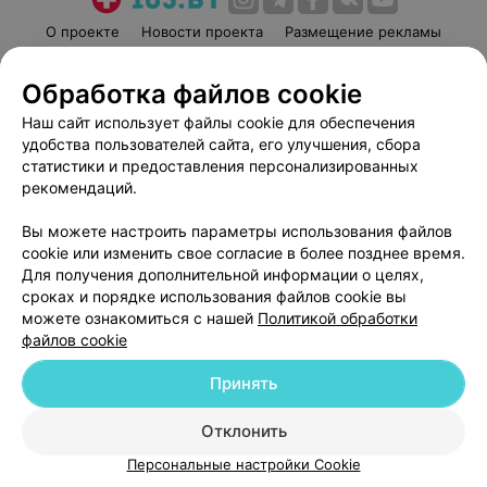
О проекте
Новости проекта
Размещение рекламы
Медицинский маркетинг
Публичный договор
Обработка файлов cookie
Пользовательское соглашение
Способы оплаты
Наш сайт использует файлы cookie для обеспечения
Вакансии
Партнеры
удобства пользователей сайта, его улучшения, сбора
Написать руководителю 103.by
статистики и предоставления персонализированных
Написать в поддержку
рекомендаций.
Персональные настройки cookie
Вы можете настроить параметры использования файлов
Обработка персональных данных
cookie или изменить свое согласие в более позднее время.
Для получения дополнительной информации о целях,
сроках и порядке использования файлов cookie вы
можете ознакомиться с нашей
Политикой обработки
файлов cookie
Принять
© 2026 ООО «Артокс Лаб», УНП 191700409
| 220012, Республика Беларусь,
г. Минск, улица Толбухина, 2, пом. 16 | help@103.by
Отклонить
Служба поддержки
+375 291212755
Персональные настройки Cookie