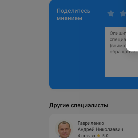
Поделитесь
мнением
Другие специалисты
Гавриленко
Андрей Николаевич
4 отзыва
5.0