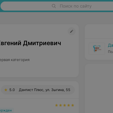
Поиск по сайту
Евгений Дмитриевич
Да
По
ервая категория
5.0
Дантист Плюс, ул. Зыгина, 55
вержден