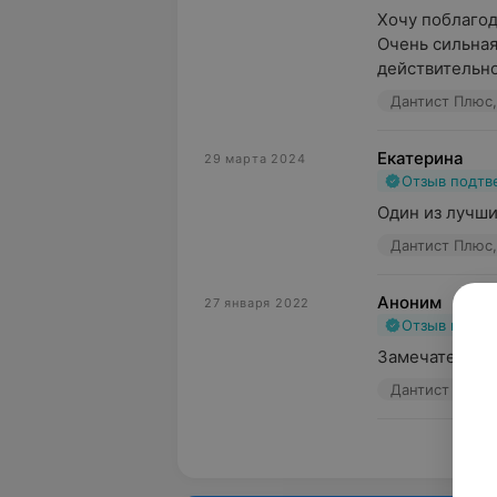
Хочу поблагод
Очень сильная
действительно
Дантист Плюс,
Екатерина
29 марта 2024
Отзыв подт
Один из лучши
Дантист Плюс,
Аноним
27 января 2022
Отзыв подт
Замечательны
Дантист Плюс,
Пока