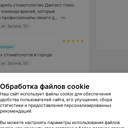
арить стомотологию Дантист плюс. 
 команда врачей, которые 
 профессионалы своего д...
 ул. Зыгина, 55
вержден
х стоматологов в городе
 ул. Зыгина, 55
вержден
Рекомендую
Обработка файлов cookie
й стоматолог!
Наш сайт использует файлы cookie для обеспечения
удобства пользователей сайта, его улучшения, сбора
 ул. Зыгина, 55
статистики и предоставления персонализированных
рекомендаций.
зать ещё
Вы можете настроить параметры использования файлов