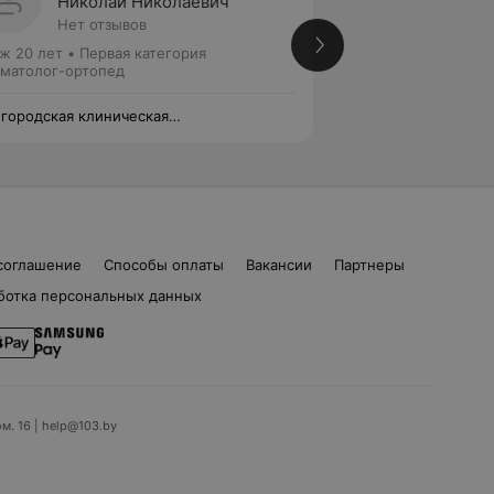
Николай Николаевич
Алекс
Нет отзывов
3 отзы
ж 20 лет
•
Первая категория
Стаж 19 лет
•
Перв
матолог-ортопед
Стоматолог-ортоп
 городская клиническая
4-я городская кли
матологическая поликлиника
стоматологическа
соглашение
Способы оплаты
Вакансии
Партнеры
ботка персональных данных
ом. 16 | help@103.by