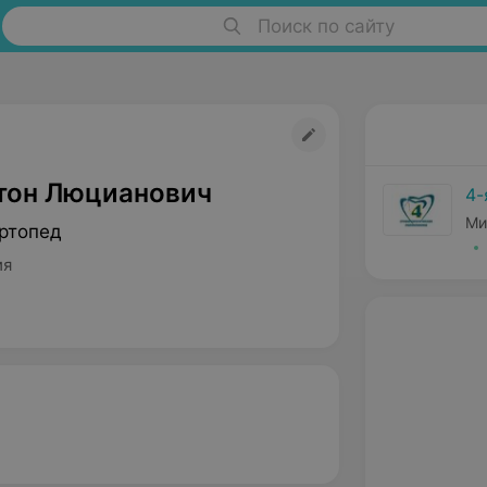
Поиск по сайту
тон Люцианович
4-
Ми
ртопед
ия