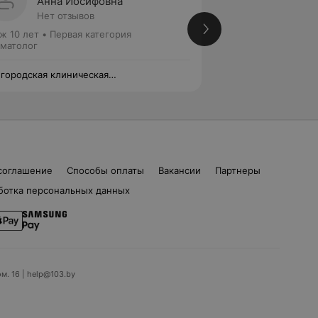
Анна Иосифовна
Витал
Нет отзывов
Нет от
ж 10 лет
•
Первая категория
Стаж 4 года
•
Перв
матолог
Стоматолог
 городская клиническая
4-я городская кли
матологическая поликлиника
стоматологическа
соглашение
Способы оплаты
Вакансии
Партнеры
ботка персональных данных
ом. 16 | help@103.by