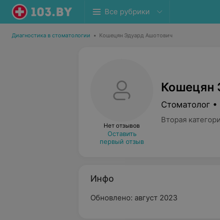
Все рубрики
Диагностика в стоматологии
•
Кошецян Эдуард Ашотович
Кошецян 
Стоматолог •
Вторая категор
Нет отзывов
Оставить
первый отзыв
Инфо
Обновлено: август 2023