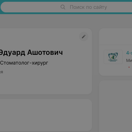
Поиск по сайту
Эдуард Ашотович
4-
Ми
 Стоматолог-хирург
ия