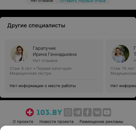
Нет отзывов
Оставить первый отзыв
Другие специалисты
Гарапучик
Ирина Геннадьевна
Нет отзывов
Н
Стаж 6 лет
•
Первая категория
Стаж 19 лет
Медицинская сестра
Медицинская
Нет информации о месте работы
Нет информа
О проекте
Новости проекта
Размещение рекламы
Медицинский маркетинг
Публичный договор