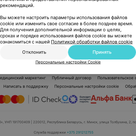
рекомендаций.
Римма Викторовна
Нет отзывов
Вы можете настроить параметры использования файлов
Стаж 6 лет
•
Первая категория
Ста
cookie или изменить свое согласие в более позднее время.
Зубной техник
Зуб
Для получения дополнительной информации о целях,
сроках и порядке использования файлов cookie вы можете
Нет информации о месте работы
Нет
ознакомиться с нашей
Политикой обработки файлов cookie
Отклонить
Принять
Персональные настройки Cookie
едицинский маркетинг
Публичный договор
Пользовательское 
Написать в поддержку
Персональные настройки cookie
Обра
б», УНП 191700409
| 220012, Республика Беларусь, г. Минск, улица Толбухина, 2, п
Служба поддержки
+375 291212755