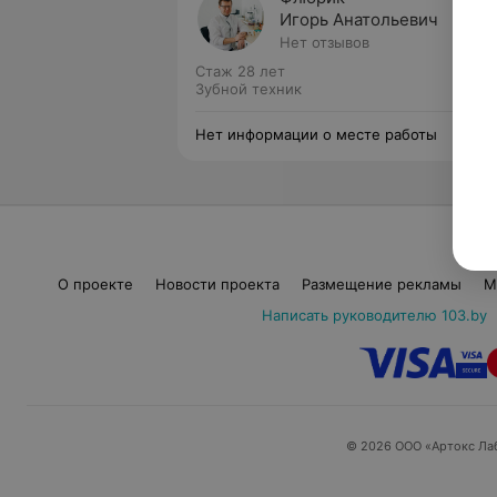
Игорь Анатольевич
Нет отзывов
Стаж 28 лет
Зубной техник
Нет информации о месте работы
О проекте
Новости проекта
Размещение рекламы
М
Написать руководителю 103.by
© 2026 ООО «Артокс Ла