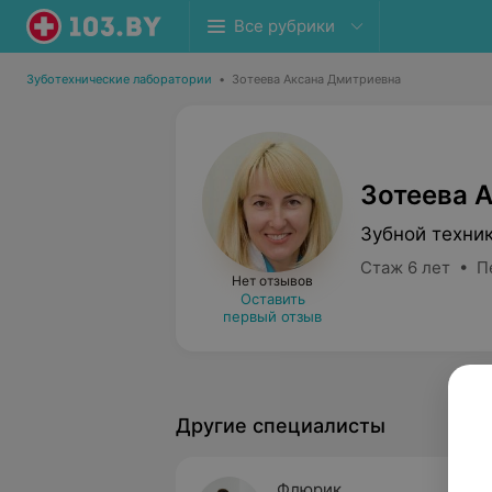
Все рубрики
Зуботехнические лаборатории
•
Зотеева Аксана Дмитриевна
Зотеева 
Зубной техни
Стаж 6 лет • П
Нет отзывов
Оставить
первый отзыв
Другие специалисты
Флюрик