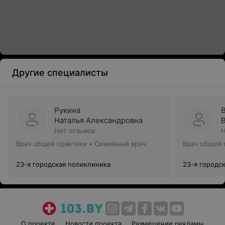
Другие специалисты
Рукина
Наталья Александровна
Нет отзывов
Н
Врач общей практики • Семейный врач
Врач общей 
23-я городская поликлиника
23-я городс
О проекте
Новости проекта
Размещение рекламы