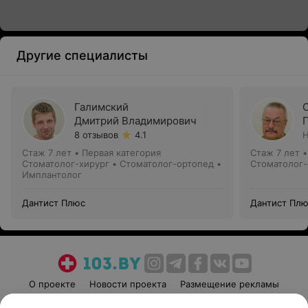
Другие специалисты
Галимский
Дмитрий Владимирович
8 отзывов
4.1
Н
Стаж 7 лет
•
Первая категория
Стаж 7 лет
Стоматолог-хирург • Стоматолог-ортопед •
Стоматолог-
Имплантолог
Дантист Плюс
Дантист Пл
О проекте
Новости проекта
Размещение рекламы
Медицинский маркетинг
Публичный договор