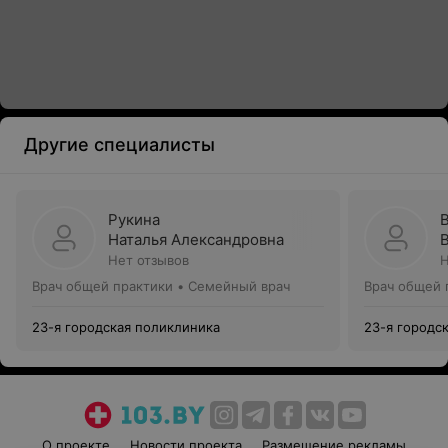
Другие специалисты
Рукина
Наталья Александровна
Нет отзывов
Н
Врач общей практики • Семейный врач
Врач общей 
23-я городская поликлиника
23-я городс
О проекте
Новости проекта
Размещение рекламы