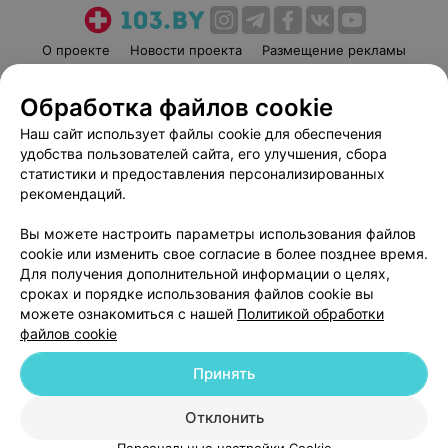
О проекте
Новости проекта
Размещение рекламы
Медицинский маркетинг
Публичный договор
Обработка файлов cookie
Пользовательское соглашение
Способы оплаты
Наш сайт использует файлы cookie для обеспечения
Вакансии
Партнеры
удобства пользователей сайта, его улучшения, сбора
Написать руководителю 103.by
статистики и предоставления персонализированных
Написать в поддержку
рекомендаций.
Персональные настройки cookie
Вы можете настроить параметры использования файлов
Обработка персональных данных
cookie или изменить свое согласие в более позднее время.
Для получения дополнительной информации о целях,
сроках и порядке использования файлов cookie вы
можете ознакомиться с нашей
Политикой обработки
файлов cookie
Принять
© 2026 ООО «Артокс Лаб», УНП 191700409
| 220012, Республика Беларусь,
г. Минск, улица Толбухина, 2, пом. 16 | help@103.by
Отклонить
Служба поддержки
+375 291212755