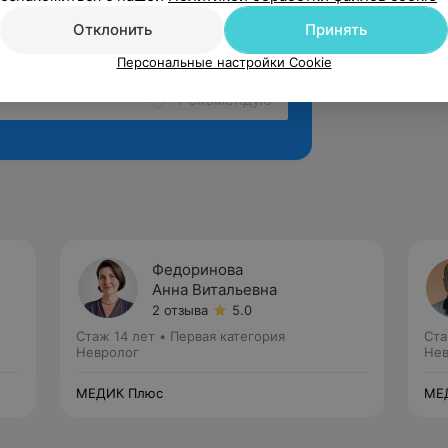
Отклонить
Принять
Персональные настройки Cookie
Рекомендую
Федоринова
Анна Витальевна
2 отзыва
5.0
Стаж 14 лет
•
Первая категория
Ста
Невролог
Нев
МЕДИК Плюс
МЕ