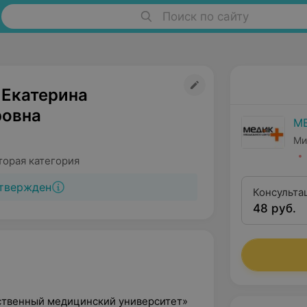
Поиск по сайту
 Екатерина
овна
М
Ми
торая категория
твержден
Консульта
48 руб.
квалифика
рственный медицинский университет»