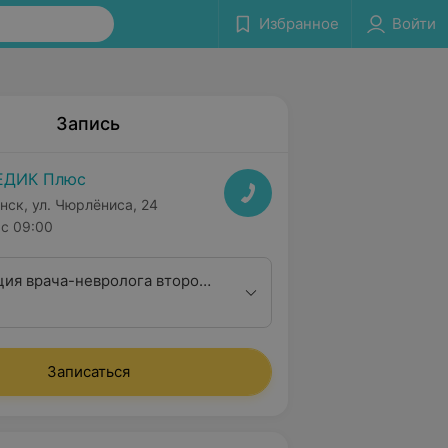
Избранное
Войти
Запись
ЕДИК Плюс
нск, ул. Чюрлёниса, 24
с 09:00
ция врача-невролога второй
ционной категории
Записаться