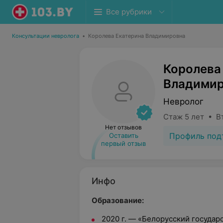
Все рубрики
Консультации невролога
•
Королева Екатерина Владимировна
Королева
Владимир
Невролог
Стаж 5 лет • В
Нет отзывов
Профиль под
Оставить
первый отзыв
Инфо
Образование:
2020 г. — «Белорусский госуда