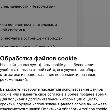
о специальности «Неврология»
ки и лечения воспалительных и
вной системы»
го инсульта в острейшем периоде»
ние аутоиммунных заболеваний
Обработка файлов cookie
з как инструмент в работе тренера»
Наш сайт использует файлы cookie для обеспечения
удобства пользователей сайта, его улучшения, сбора
статистики и предоставления персонализированных
рекомендаций.
Вы можете настроить параметры использования файлов
cookie или изменить свое согласие в более позднее время.
Для получения дополнительной информации о целях,
сроках и порядке использования файлов cookie вы можете
ознакомиться с нашей
Политикой обработки файлов cookie