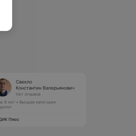
Свекло
Константин Валерьянович
Нет отзывов
ж 9 лет
•
Высшая категория
ролог
ДИК Плюс