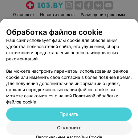
О проекте
Новости проекта
Размещение рекламы
Медицинский маркетинг
Публичный договор
Обработка файлов cookie
Пользовательское соглашение
Способы оплаты
Наш сайт использует файлы cookie для обеспечения
Вакансии
Партнеры
удобства пользователей сайта, его улучшения, сбора
Написать руководителю 103.by
статистики и предоставления персонализированных
Написать в поддержку
рекомендаций.
Персональные настройки cookie
Вы можете настроить параметры использования файлов
Обработка персональных данных
cookie или изменить свое согласие в более позднее время.
Для получения дополнительной информации о целях,
сроках и порядке использования файлов cookie вы
можете ознакомиться с нашей
Политикой обработки
файлов cookie
Принять
© 2026 ООО «Артокс Лаб», УНП 191700409
| 220012, Республика Беларусь,
г. Минск, улица Толбухина, 2, пом. 16 | help@103.by
Отклонить
Служба поддержки
+375 291212755
Персональные настройки Cookie