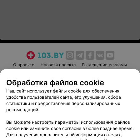
О проекте
Новости проекта
Размещение рекламы
Медицинский маркетинг
Публичный договор
Обработка файлов cookie
Пользовательское соглашение
Способы оплаты
Наш сайт использует файлы cookie для обеспечения
Вакансии
Партнеры
удобства пользователей сайта, его улучшения, сбора
Написать руководителю 103.by
статистики и предоставления персонализированных
Написать в поддержку
рекомендаций.
Персональные настройки cookie
Вы можете настроить параметры использования файлов
Обработка персональных данных
cookie или изменить свое согласие в более позднее время.
Для получения дополнительной информации о целях,