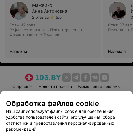
Мажейко
Анна Антоновна
2 отзыва
5.0
3
Стаж 42 года
Стаж 37 лет
Рефлексотерапевт • Психотерапевт •
Психолог • 
Физиотерапевт • Терапевт
Надежда
Надежда
О проекте
Новости проекта
Размещение рекламы
Медицинский маркетинг
Публичный договор
Обработка файлов cookie
Пользовательское соглашение
Способы оплаты
Наш сайт использует файлы cookie для обеспечения
Вакансии
Партнеры
удобства пользователей сайта, его улучшения, сбора
Написать руководителю 103.by
статистики и предоставления персонализированных
Написать в поддержку
рекомендаций.