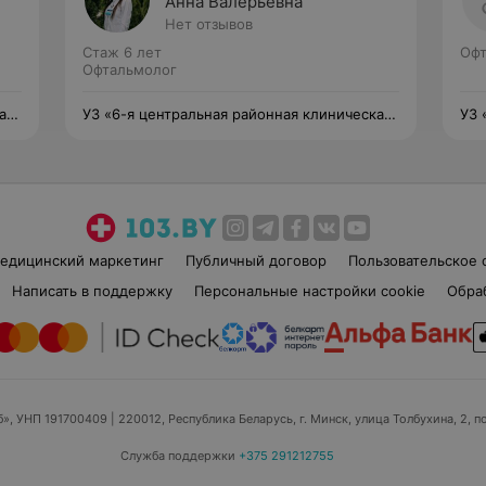
Анна Валерьевна
Нет отзывов
Стаж 6 лет
Офт
Офтальмолог
ая
УЗ «6-я центральная районная клиническая
УЗ 
ка»
поликлиника Ленинского района г. Минска»
пол
едицинский маркетинг
Публичный договор
Пользовательское 
Написать в поддержку
Персональные настройки cookie
Обра
б», УНП 191700409
| 220012, Республика Беларусь, г. Минск, улица Толбухина, 2, п
Служба поддержки
+375 291212755