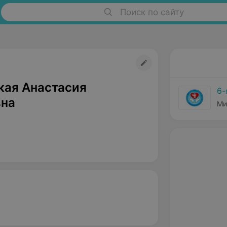
Поиск по сайту
кая Анастасия
6-
на
Ми