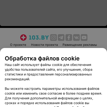
О проекте
Новости проекта
Размещение рекламы
Медицинский маркетинг
Публичный договор
Обработка файлов cookie
Пользовательское соглашение
Способы оплаты
Наш сайт использует файлы cookie для обеспечения
Вакансии
Партнеры
удобства пользователей сайта, его улучшения, сбора
Написать руководителю 103.by
статистики и предоставления персонализированных
Написать в поддержку
рекомендаций.
Персональные настройки cookie
Вы можете настроить параметры использования файлов
Обработка персональных данных
cookie или изменить свое согласие в более позднее время.
Для получения дополнительной информации о целях,
сроках и порядке использования файлов cookie вы