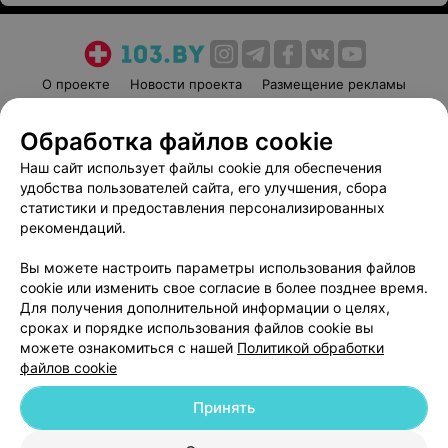
О проекте
Новости проекта
Размещение рекламы
Медицинский маркетинг
Публичный договор
Обработка файлов cookie
Пользовательское соглашение
Способы оплаты
Наш сайт использует файлы cookie для обеспечения
Вакансии
Партнеры
удобства пользователей сайта, его улучшения, сбора
Написать руководителю 103.by
статистики и предоставления персонализированных
Написать в поддержку
рекомендаций.
Персональные настройки cookie
Вы можете настроить параметры использования файлов
Обработка персональных данных
cookie или изменить свое согласие в более позднее время.
Для получения дополнительной информации о целях,
сроках и порядке использования файлов cookie вы
можете ознакомиться с нашей
Политикой обработки
файлов cookie
Принять
© 2026 ООО «Артокс Лаб», УНП 191700409
| 220012, Республика Беларусь,
г. Минск, улица Толбухина, 2, пом. 16 | help@103.by