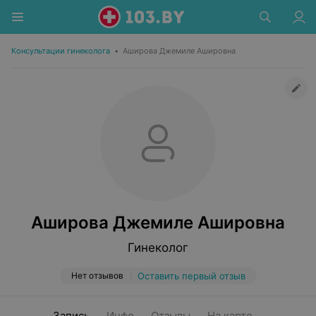
Консультации гинеколога
•
Аширова Джемиле Ашировна
Аширова Джемиле Ашировна
Гинеколог
Нет отзывов
Оставить первый отзыв
Запись
Инфо
Отзывы
На карте