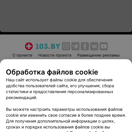
О проекте
Новости проекта
Размещение рекламы
Медицинский маркетинг
Публичный договор
Обработка файлов cookie
Пользовательское соглашение
Способы оплаты
Наш сайт использует файлы cookie для обеспечения
Вакансии
Партнеры
удобства пользователей сайта, его улучшения, сбора
Написать руководителю 103.by
статистики и предоставления персонализированных
Написать в поддержку
рекомендаций.
Персональные настройки cookie
Вы можете настроить параметры использования файлов
Обработка персональных данных
cookie или изменить свое согласие в более позднее время.
Для получения дополнительной информации о целях,
сроках и порядке использования файлов cookie вы