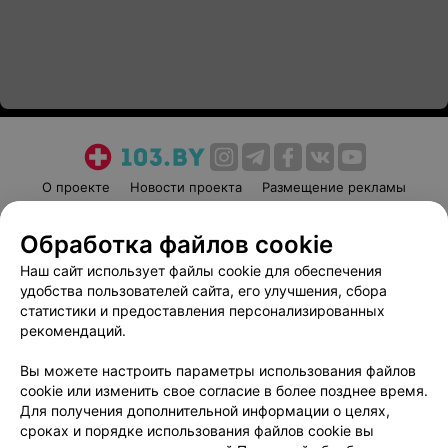
О проекте
Новости проекта
Размещение рекламы
Медицинский маркетинг
Публичный договор
Обработка файлов cookie
Пользовательское соглашение
Способы оплаты
Наш сайт использует файлы cookie для обеспечения
Вакансии
Партнеры
удобства пользователей сайта, его улучшения, сбора
Написать руководителю 103.by
статистики и предоставления персонализированных
Написать в поддержку
рекомендаций.
Персональные настройки cookie
Вы можете настроить параметры использования файлов
Обработка персональных данных
cookie или изменить свое согласие в более позднее время.
Для получения дополнительной информации о целях,
сроках и порядке использования файлов cookie вы