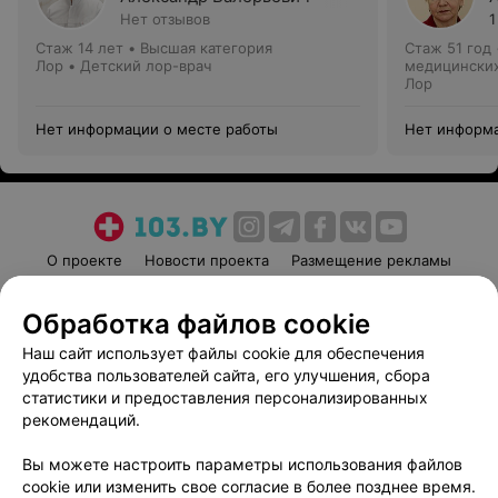
Нет отзывов
1
Стаж 14 лет
•
Высшая категория
Стаж 51 год
Лор • Детский лор-врач
медицинских
Лор
Нет информации о месте работы
Нет информа
О проекте
Новости проекта
Размещение рекламы
Медицинский маркетинг
Публичный договор
Обработка файлов cookie
Пользовательское соглашение
Способы оплаты
Наш сайт использует файлы cookie для обеспечения
Вакансии
Партнеры
удобства пользователей сайта, его улучшения, сбора
Написать руководителю 103.by
статистики и предоставления персонализированных
Написать в поддержку
рекомендаций.
Персональные настройки cookie
Вы можете настроить параметры использования файлов
Обработка персональных данных
cookie или изменить свое согласие в более позднее время.