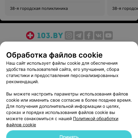
38-я городская поликлиника
38-я городс
О проекте
Новости проекта
Размещение рекламы
Обработка файлов cookie
Медицинский маркетинг
Публичный договор
Пользовательское соглашение
Способы оплаты
Наш сайт использует файлы cookie для обеспечения
удобства пользователей сайта, его улучшения, сбора
Вакансии
Партнеры
статистики и предоставления персонализированных
Написать руководителю 103.by
рекомендаций.
Написать в поддержку
Вы можете настроить параметры использования файлов
Персональные настройки cookie
cookie или изменить свое согласие в более позднее время.
Обработка персональных данных
Для получения дополнительной информации о целях,
сроках и порядке использования файлов cookie вы
можете ознакомиться с нашей
Политикой обработки
файлов cookie
Принять