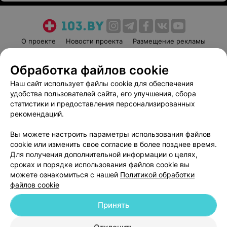
О проекте
Новости проекта
Размещение рекламы
Медицинский маркетинг
Публичный договор
Обработка файлов cookie
Пользовательское соглашение
Способы оплаты
Наш сайт использует файлы cookie для обеспечения
Вакансии
Партнеры
удобства пользователей сайта, его улучшения, сбора
Написать руководителю 103.by
статистики и предоставления персонализированных
Написать в поддержку
рекомендаций.
Персональные настройки cookie
Вы можете настроить параметры использования файлов
Обработка персональных данных
cookie или изменить свое согласие в более позднее время.
Для получения дополнительной информации о целях,
сроках и порядке использования файлов cookie вы
можете ознакомиться с нашей
Политикой обработки
файлов cookie
Принять
© 2026 ООО «Артокс Лаб», УНП 191700409
| 220012, Республика Беларусь,
г. Минск, улица Толбухина, 2, пом. 16 | help@103.by