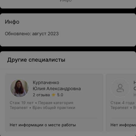
Инфо
Обновлено: август 2023
Другие специалисты
Курпаченко
Юлия Александровна
2 отзыва
5.0
Н
Стаж 19 лет
•
Первая категория
Стаж 4 года
Терапевт • Врач общей практики
Терапевт • 
Нет информации о месте работы
Нет информа