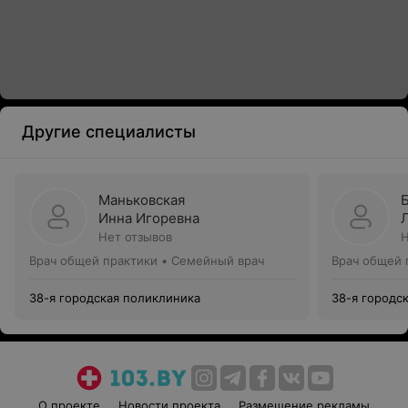
Другие специалисты
Маньковская
Инна Игоревна
Нет отзывов
Н
Врач общей практики • Семейный врач
Врач общей 
38-я городская поликлиника
38-я городс
О проекте
Новости проекта
Размещение рекламы