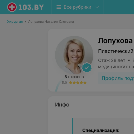
Все рубрики
Хирургия
•
Лопухова Наталия Олеговна
Лопухова
Пластический
Стаж 28 лет • 
медицинских на
8 отзывов
Профиль под
5.0
Инфо
Специализация: