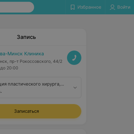
Избранное
Войти
Запись
ва-Минск Клиника
нск, пр-т Рокоссовского, 44/2
до 20:00
ция пластического хирурга,
.
 медицинских наук
Записаться