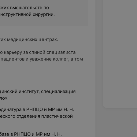
ских вмешательств по
онструктивной хирургии.
ких медицинских центрах.
 карьеру за спиной специалиста
пациентов и уважение коллег, в том
инский институт, специализация
ло».
рдинатура в РНПЦО и МР им Н. Н.
ческого отделения пластической
базе в РНПЦО и МР им Н. Н.