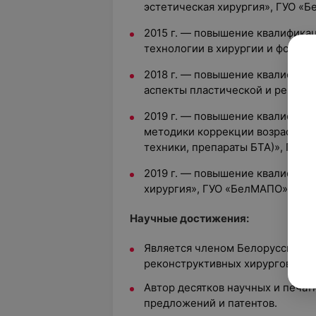
эстетическая хирургия», ГУО «
2015 г. — повышение квалифика
технологии в хирургии и фотод
2018 г. — повышение квалифик
аспекты пластической и реконс
2019 г. — повышение квалифика
методики коррекции возрастны
техники, препараты БТА)», ГУО
2019 г. — повышение квалифика
хирургия», ГУО «БелМАПО»
Научные достижения:
Является членом Белорусского 
реконструктивных хирургов с мо
Автор десятков научных и печат
предложений и патентов.