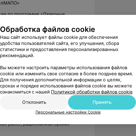
БелМАПО»
ции по программе «Лазерные
инамической терапии», ГУО «БелМАПО»
Обработка файлов cookie
ации по программе «Современные
Наш сайт использует файлы cookie для обеспечения
труктивной хирургии», ГУО «БелМАПО»
удобства пользователей сайта, его улучшения, сбора
статистики и предоставления персонализированных
ции по программе «Сочетанные
рекомендаций.
х изменений кожи (волюметрические
 «БелМАПО»
Вы можете настроить параметры использования файлов
cookie или изменить свое согласие в более позднее время.
ции по программе «Пластическая
Для получения дополнительной информации о целях,
сроках и порядке использования файлов cookie вы можете
ознакомиться с нашей
Политикой обработки файлов cookie
Отклонить
Принять
общества пластических
Персональные настройки Cookie
мента его основания.
ных работ, рационализаторских