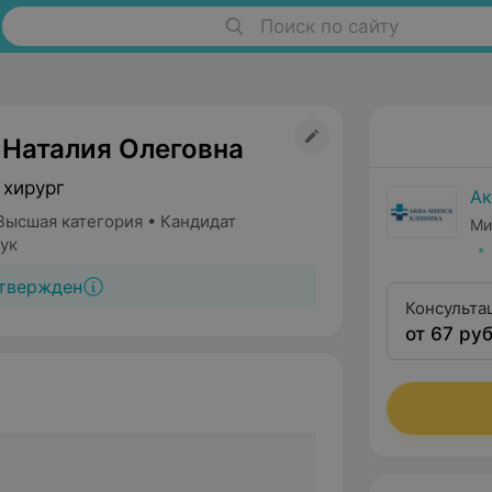
Поиск по сайту
 Наталия Олеговна
 хирург
Ак
Высшая категория • Кандидат
Ми
ук
твержден
Консульта
от 67 руб
кандидата