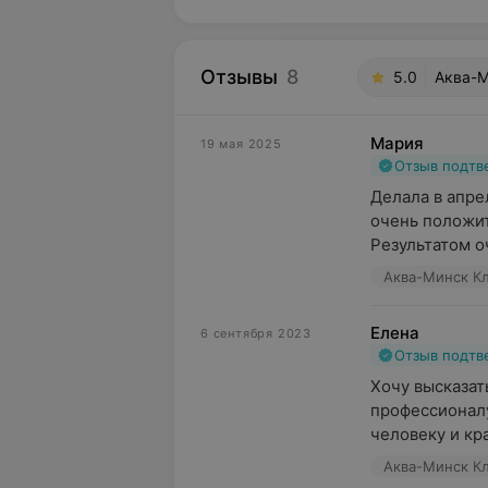
Отзывы
8
5.0
Аква-М
Мария
19 мая 2025
Отзыв подт
Делала в апре
очень положит
Результатом оч
Аква-Минск Кл
Елена
6 сентября 2023
Отзыв подт
Хочу высказат
профессионалу
человеку и кр
Аква-Минск Кл