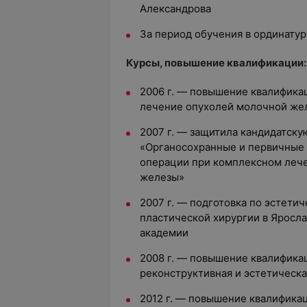
Александрова
За период обучения в ординату
Курсы, повышение квалификации:
2006 г. — повышение квалифика
лечение опухолей молочной же
2007 г. — защитила кандидатску
«Органосохранные и первичные
операции при комплексном леч
железы»
2007 г. — подготовка по эстети
пластической хирургии в Яросл
академии
2008 г. — повышение квалифика
реконструктивная и эстетическ
2012 г. — повышение квалифика