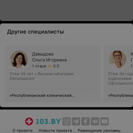
Другие специалисты
Давыдова
Ольга Игоревна
1 отзыв
5.0
1
Стаж 26 лет
•
Высшая категория
Стаж 34 год
Офтальмолог
отделением
Офтальмолог
«Республиканский клинический
«Республика
медицинский центр» Управления делами
медицинский
Президента Республики Беларусь
Президента 
О проекте
Новости проекта
Размещение рекламы