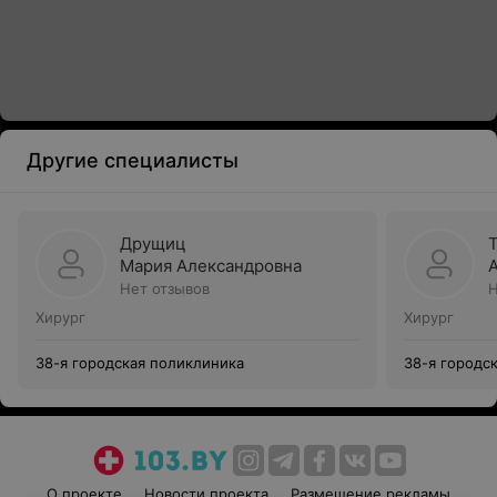
Другие специалисты
Друщиц
Мария Александровна
Нет отзывов
Н
Хирург
Хирург
38-я городская поликлиника
38-я городс
О проекте
Новости проекта
Размещение рекламы