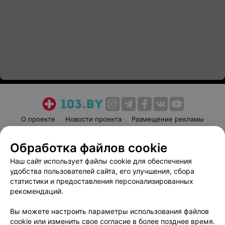
О проекте
Новости проекта
Размещение рекламы
Медицинский маркетинг
Публичный договор
Обработка файлов cookie
Пользовательское соглашение
Способы оплаты
Наш сайт использует файлы cookie для обеспечения
Вакансии
Партнеры
удобства пользователей сайта, его улучшения, сбора
Написать руководителю 103.by
статистики и предоставления персонализированных
Написать в поддержку
рекомендаций.
Персональные настройки cookie
Вы можете настроить параметры использования файлов
Обработка персональных данных
cookie или изменить свое согласие в более позднее время.