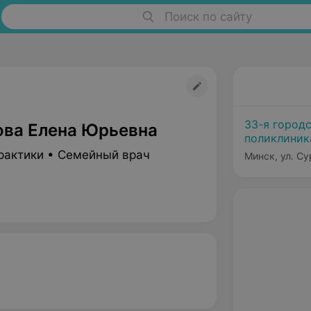
Поиск по сайту
33-я город
ова Елена Юрьевна
поликлиник
рактики • Семейный врач
Минск, ул. Су