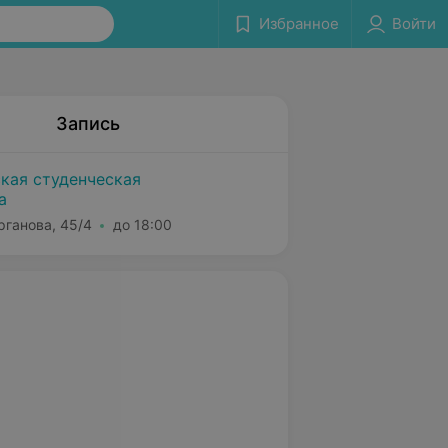
Избранное
Войти
Запись
ская студенческая
а
рганова, 45/4
до 18:00