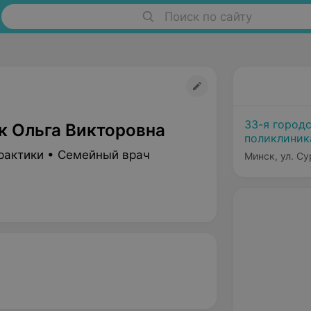
Поиск по сайту
33-я город
к Ольга Викторовна
поликлиник
рактики • Семейный врач
Минск, ул. Су