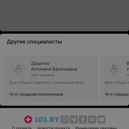
Другие специалисты
Дедечко
Антонина Васильевна
Нет отзывов
Н
Врач общей практики • Семейный врач
Врач общей 
15-я городская поликлиника
15-я городс
О проекте
Новости проекта
Размещение рекламы