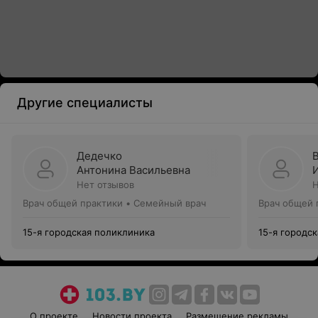
Другие специалисты
Дедечко
Антонина Васильевна
Нет отзывов
Н
Врач общей практики • Семейный врач
Врач общей 
15-я городская поликлиника
15-я городс
О проекте
Новости проекта
Размещение рекламы